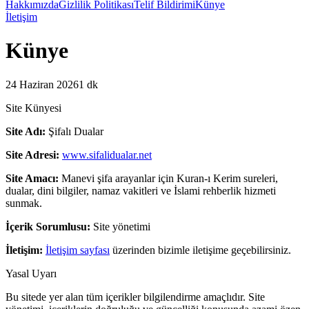
Hakkımızda
Gizlilik Politikası
Telif Bildirimi
Künye
İletişim
Künye
24 Haziran 2026
1 dk
S
ite Künyesi
Site Adı:
Şifalı Dualar
Site Adresi:
www.sifalidualar.net
Site Amacı:
Manevi şifa arayanlar için Kuran-ı Kerim sureleri,
dualar, dini bilgiler, namaz vakitleri ve İslami rehberlik hizmeti
sunmak.
İçerik Sorumlusu:
Site yönetimi
İletişim:
İletişim sayfası
üzerinden bizimle iletişime geçebilirsiniz.
Yasal Uyarı
Bu sitede yer alan tüm içerikler bilgilendirme amaçlıdır. Site