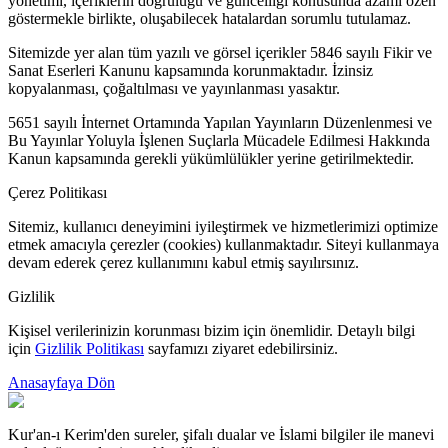
yönetimi, içeriklerin doğruluğu ve güncelliği konusunda azami özen
göstermekle birlikte, oluşabilecek hatalardan sorumlu tutulamaz.
Sitemizde yer alan tüm yazılı ve görsel içerikler 5846 sayılı Fikir ve
Sanat Eserleri Kanunu kapsamında korunmaktadır. İzinsiz
kopyalanması, çoğaltılması ve yayınlanması yasaktır.
5651 sayılı İnternet Ortamında Yapılan Yayınların Düzenlenmesi ve
Bu Yayınlar Yoluyla İşlenen Suçlarla Mücadele Edilmesi Hakkında
Kanun kapsamında gerekli yükümlülükler yerine getirilmektedir.
Çerez Politikası
Sitemiz, kullanıcı deneyimini iyileştirmek ve hizmetlerimizi optimize
etmek amacıyla çerezler (cookies) kullanmaktadır. Siteyi kullanmaya
devam ederek çerez kullanımını kabul etmiş sayılırsınız.
Gizlilik
Kişisel verilerinizin korunması bizim için önemlidir. Detaylı bilgi
için
Gizlilik Politikası
sayfamızı ziyaret edebilirsiniz.
Anasayfaya Dön
Kur'an-ı Kerim'den sureler, şifalı dualar ve İslami bilgiler ile manevi