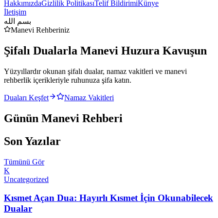
Hakkımızda
Gizlilik Politikası
Telif Bildirimi
Künye
İletişim
بسم الله
Manevi Rehberiniz
Şifalı Dualarla
Manevi Huzura
Kavuşun
Yüzyıllardır okunan şifalı dualar, namaz vakitleri ve manevi
rehberlik içerikleriyle ruhunuza şifa katın.
Duaları Keşfet
Namaz Vakitleri
Günün Manevi Rehberi
Son Yazılar
Tümünü Gör
K
Uncategorized
Kısmet Açan Dua: Hayırlı Kısmet İçin Okunabilecek
Dualar