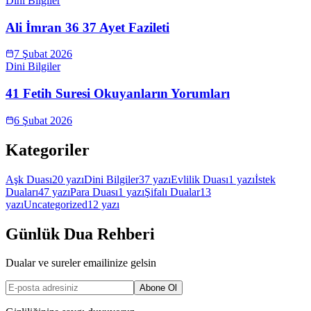
Dini Bilgiler
Ali İmran 36 37 Ayet Fazileti
7 Şubat 2026
Dini Bilgiler
41 Fetih Suresi Okuyanların Yorumları
6 Şubat 2026
Kategoriler
Aşk Duası
20
yazı
Dini Bilgiler
37
yazı
Evlilik Duası
1
yazı
İstek
Duaları
47
yazı
Para Duası
1
yazı
Şifalı Dualar
13
yazı
Uncategorized
12
yazı
Günlük Dua Rehberi
Dualar ve sureler emailinize gelsin
Abone Ol