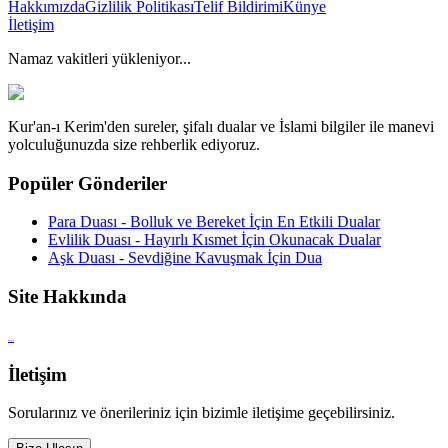
Hakkımızda
Gizlilik Politikası
Telif Bildirimi
Künye
İletişim
Namaz vakitleri yükleniyor...
Kur'an-ı Kerim'den sureler, şifalı dualar ve İslami bilgiler ile manevi
yolculuğunuzda size rehberlik ediyoruz.
Popüler Gönderiler
Para Duası - Bolluk ve Bereket İçin En Etkili Dualar
Evlilik Duası - Hayırlı Kısmet İçin Okunacak Dualar
Aşk Duası - Sevdiğine Kavuşmak İçin Dua
Site Hakkında
google
İletişim
Sorularınız ve önerileriniz için bizimle iletişime geçebilirsiniz.