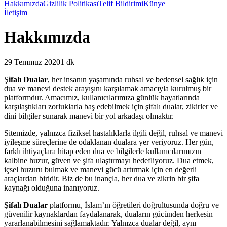
Hakkımızda
Gizlilik Politikası
Telif Bildirimi
Künye
İletişim
Hakkımızda
29 Temmuz 2020
1 dk
Ş
ifalı Dualar
, her insanın yaşamında ruhsal ve bedensel sağlık için
dua ve manevi destek arayışını karşılamak amacıyla kurulmuş bir
platformdur. Amacımız, kullanıcılarımıza günlük hayatlarında
karşılaştıkları zorluklarla baş edebilmek için şifalı dualar, zikirler ve
dini bilgiler sunarak manevi bir yol arkadaşı olmaktır.
Sitemizde, yalnızca fiziksel hastalıklarla ilgili değil, ruhsal ve manevi
iyileşme süreçlerine de odaklanan dualara yer veriyoruz. Her gün,
farklı ihtiyaçlara hitap eden dua ve bilgilerle kullanıcılarımızın
kalbine huzur, güven ve şifa ulaştırmayı hedefliyoruz. Dua etmek,
içsel huzuru bulmak ve manevi gücü artırmak için en değerli
araçlardan biridir. Biz de bu inançla, her dua ve zikrin bir şifa
kaynağı olduğuna inanıyoruz.
Şifalı Dualar
platformu, İslam’ın öğretileri doğrultusunda doğru ve
güvenilir kaynaklardan faydalanarak, duaların gücünden herkesin
yararlanabilmesini sağlamaktadır. Yalnızca dualar değil, aynı