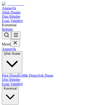
Anasayfa
Şifalı Dualar
Dini Bilgiler
Ezan Vakitleri
Kurumsal
İletişim
Menü
Anasayfa
Şifalı Dualar
Para Duası
Evlilik Duası
Aşk Duası
Dini Bilgiler
Ezan Vakitleri
Kurumsal