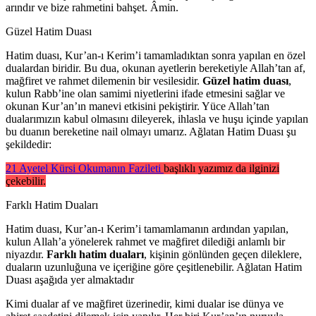
arındır ve bize rahmetini bahşet. Âmin.
Güzel Hatim Duası
Hatim duası, Kur’an-ı Kerim’i tamamladıktan sonra yapılan en özel
dualardan biridir. Bu dua, okunan ayetlerin bereketiyle Allah’tan af,
mağfiret ve rahmet dilemenin bir vesilesidir.
Güzel hatim duası
,
kulun Rabb’ine olan samimi niyetlerini ifade etmesini sağlar ve
okunan Kur’an’ın manevi etkisini pekiştirir. Yüce Allah’tan
dualarımızın kabul olmasını dileyerek, ihlasla ve huşu içinde yapılan
bu duanın bereketine nail olmayı umarız. Ağlatan Hatim Duası şu
şekildedir:
21 Ayetel Kürsi Okumanın Fazileti
başlıklı yazımız da ilginizi
çekebilir.
Farklı Hatim Duaları
Hatim duası, Kur’an-ı Kerim’i tamamlamanın ardından yapılan,
kulun Allah’a yönelerek rahmet ve mağfiret dilediği anlamlı bir
niyazdır.
Farklı hatim duaları
, kişinin gönlünden geçen dileklere,
duaların uzunluğuna ve içeriğine göre çeşitlenebilir. Ağlatan Hatim
Duası aşağıda yer almaktadır
Kimi dualar af ve mağfiret üzerinedir, kimi dualar ise dünya ve