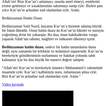
Allah’ım! Bize Kur’an’ı anlamayı, onunla amel etmeyi, emirlerini
yerine getirmeyi ve yasaklarından sakınmayı nasip eyle. Bizleri şanı
yüce Kur’an’ın şefaatine nail olanlardan eyle. Amin.
Bediüzzaman Hatim Duası
Bediüzzaman Said Nursî, hayatını Kur’an’a hizmete adamış büyük
bir İslam âlimidir. Onun hatim duası da Kur’an’ın hikmet ve nuruyla
yoğrulmuş derin bir yakarıştır. Bu dua, iman hakikatlerine vurgu
yaparak Allah’tan rahmet, mağfiret ve istikamet dilemeyi içerir.
Bediüzzaman hatim duası
, sadece bir hatim tamamlama duası
değil, aynı zamanda bir tefekkür ve teslimiyet nişanesidir. Kur’an’ın
bereketiyle gönüllerimizin nurlanması ve hakikat yolunda sabit
kalmamız için bu dua büyük bir manevi değere sahiptir.
“Allah’ım! Kur’an’ın bereketiyle ümmet-i Muhammed’e rahmetinle
muamele eyle. Kur’an’ı kalbimizin nuru, ruhumuzun şifası eyle.
Bizi Kur’an’ın şefaatine nail olanlardan eyle. Amin.”
Video kaynağı