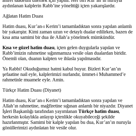
ahiret saadetini dilemek için yapılır. Her biri Kur’an’ın nuruyla
aydınlanan kalplerin Rabb’ine yönelttiği içten yakarışlardır.
Ağlatan Hatim Duası
Hatim duası, Kur’an-ı Kerim’i tamamladıktan sonra yapılan anlamlı
bir yakarıştır. Kimi zaman uzun ve detaylı dualar edilirken, bazen de
kısa ama samimi bir dua ile Allah’a yönelmek mümkündür.
Kısa ve güzel hatim duası
, içten gelen duygularla yapılan ve
Rabb’imizin rahmetine sığınmamıza vesile olan dualardan biridir.
Önemli olan, duanın kalpten ve ihlasla yapılmasıdır.
Ya Rabbi! Okuduğumuz hatmi kabul buyur. Bizleri Kur’an’ın
şefaatine nail eyle, kalplerimizi nurlandır, ümmet-i Muhammed’e
rahmetinle muamele eyle. Amin.
Türkçe Hatim Duası (Diyanet)
Hatim duası, Kur’an-ı Kerim’i tamamladıktan sonra yapılan ve
Allah’ın rahmetine, mağfiretine sığınan anlamlı bir niyazdır. Diyanet
İşleri Başkanlığı tarafından yayımlanan
Türkçe hatim duası
,
herkesin kolaylıkla anlayıp içtenlikle okuyabileceği şekilde
hazırlanmıştır. Samimi bir kalple yapılan bu dua, Kur’an’ın nuruyla
gönüllerimizi aydınlatan bir vesile olur.