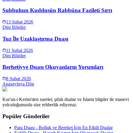
Subbuhun Kuddusün Rabbüna Fazileti Sırrı
13 Şubat 2026
Dini Bilgiler
Tuz İle Uzaklaştırma Duası
11 Şubat 2026
Dini Bilgiler
Berhetiyye Duası Okuyanların Yorumları
8 Şubat 2026
Anasayfaya Dön
Kur'an-ı Kerim'den sureler, şifalı dualar ve İslami bilgiler ile manevi
yolculuğunuzda size rehberlik ediyoruz.
Popüler Gönderiler
Para Duası - Bolluk ve Bereket İçin En Etkili Dualar
Evlilik Duası - Hayırlı Kısmet İçin Okunacak Dualar