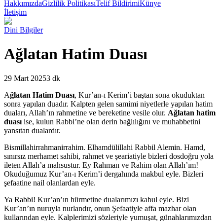
Hakkımızda
Gizlilik Politikası
Telif Bildirimi
Künye
İletişim
Dini Bilgiler
Ağlatan Hatim Duası
29 Mart 2025
3 dk
A
ğlatan Hatim Duası
, Kur’an-ı Kerim’i baştan sona okuduktan
sonra yapılan duadır. Kalpten gelen samimi niyetlerle yapılan hatim
duaları, Allah’ın rahmetine ve bereketine vesile olur.
Ağlatan hatim
duası
ise, kulun Rabbi’ne olan derin bağlılığını ve muhabbetini
yansıtan dualardır.
Bismillahirrahmanirrahim. Elhamdülillahi Rabbil Alemin. Hamd,
sınırsız merhamet sahibi, rahmet ve şeariatiyle bizleri dosdoğru yola
ileten Allah’a mahsustur. Ey Rahman ve Rahim olan Allah’ım!
Okuduğumuz Kur’an-ı Kerim’i dergahında makbul eyle. Bizleri
şefaatine nail olanlardan eyle.
Ya Rabbi! Kur’an’ın hürmetine dualarımızı kabul eyle. Bizi
Kur’an’ın nuruyla nurlandır, onun Şefaatiyle affa mazhar olan
kullarından eyle. Kalplerimizi sözleriyle yumuşat, günahlarımızdan