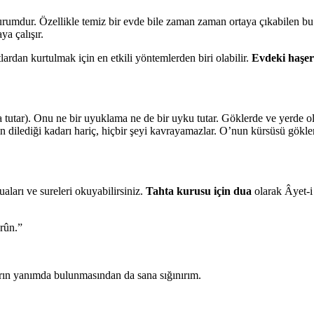
rumdur. Özellikle temiz bir evde bile zaman zaman ortaya çıkabilen bu ha
a çalışır.
ardan kurtulmak için en etkili yöntemlerden biri olabilir.
Evdeki haşer
a tutar). Onu ne bir uyuklama ne de bir uyku tutar. Göklerde ve yerde 
nin dilediği kadarı hariç, hiçbir şeyi kavrayamazlar. O’nun kürsüsü gökl
aları ve sureleri okuyabilirsiniz.
Tahta kurusu için dua
olarak Âyet-i
rûn.”
arın yanımda bulunmasından da sana sığınırım.