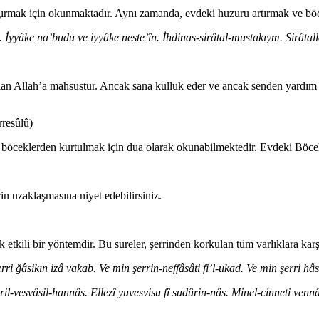
çağırmak için okunmaktadır. Aynı zamanda, evdeki huzuru artırmak ve böc
İyyâke na’budu ve iyyâke neste’în. İhdinas-sirâtal-mustakıym. Sirâtal
Allah’a mahsustur. Ancak sana kulluk eder ve ancak senden yardım dile
resûlû)
 böceklerden kurtulmak için dua olarak okunabilmektedir. ⁠⁠Evdeki Böcek
n uzaklaşmasına niyet edebilirsiniz.
etkili bir yöntemdir. Bu sureler, şerrinden korkulan tüm varlıklara karşı 
ri ğâsikın izâ vakab. Ve min şerrin-neffâsâti fi’l-ukad. Ve min şerri hâ
il-vesvâsil-hannâs. Ellezî yuvesvisu fî sudûrin-nâs. Minel-cinneti venn