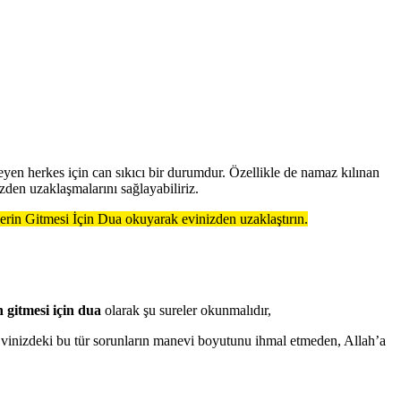
teyen herkes için can sıkıcı bir durumdur. Özellikle de namaz kılınan
den uzaklaşmalarını sağlayabiliriz.
lerin Gitmesi İçin Dua okuyarak evinizden uzaklaştırın.
 gitmesi için dua
olarak şu sureler okunmalıdır,
 Evinizdeki bu tür sorunların manevi boyutunu ihmal etmeden, Allah’a