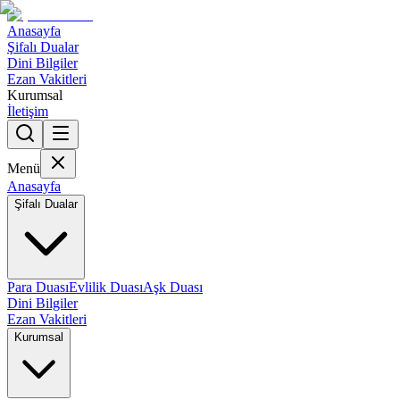
Anasayfa
Şifalı Dualar
Dini Bilgiler
Ezan Vakitleri
Kurumsal
İletişim
Menü
Anasayfa
Şifalı Dualar
Para Duası
Evlilik Duası
Aşk Duası
Dini Bilgiler
Ezan Vakitleri
Kurumsal