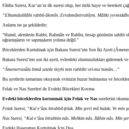
Fâtiha Suresi, Kur’an’ın ilk suresi olup, her türlü hayır ve bereketi 
“Elhamdulillâhi rabbil-âlemîn. Errahmânirrahîym. Mâliki yevmiddîn. 
Anlamı ise şu şekildedir;
“Hamd, alemlerin Rabbi, Rahmân ve Rahîm, hesap gününün sahibi olan 
uğramışların ve sapmışların yoluna değil.”
Böceklerden Kurtulmak için Bakara Suresi’nin Son İki Ayeti (Âmener
Bakara Suresi’nin son iki ayeti, evlerdeki olumsuzlukları gidermek ve
“Âmenerrasûlu bimâ unzile ileyhi min rabbihi vel-mu’minûn…”
Bu ayetlerin tamamını okuyarak evinizin huzur bulmasına ve böcekleri
Felak ve Nas Sureleri ile Evdeki Böcekleri Kovma
Evdeki böceklerden korunmak için Felak ve Nas
surelerini okumak 
Felak Suresi,
“Kul e’ûzu birabbil-felak. Min şerri mâ halak. Ve min şer
Nas Suresi,
“Kul e’ûzu birabbin-nâs. Melikin-nâs. İlâhin-nâs. Min şerr
Evdeki Haşerattan Kurtulmak İçin Dua