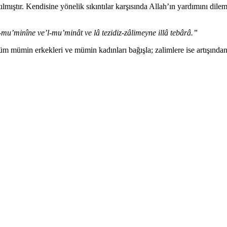
mıştır. Kendisine yönelik sıkıntılar karşısında Allah’ın yardımını dilemi
l-mu’minîne ve’l-mu’minât ve lâ tezidiz-zâlimeyne illâ tebârâ.”
m mümin erkekleri ve mümin kadınları bağışla; zalimlere ise artışında