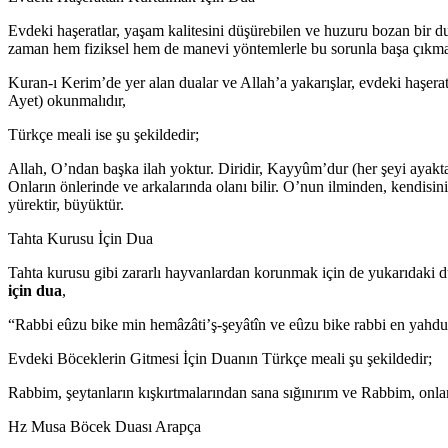
Evdeki haşeratlar, yaşam kalitesini düşürebilen ve huzuru bozan bir du
zaman hem fiziksel hem de manevi yöntemlerle bu sorunla başa çıkmay
Kuran-ı Kerim’de yer alan dualar ve Allah’a yakarışlar, evdeki haşeratl
Ayet) okunmalıdır,
Türkçe meali ise şu şekildedir;
Allah, O’ndan başka ilah yoktur. Diridir, Kayyûm’dur (her şeyi ayakt
Onların önlerinde ve arkalarında olanı bilir. O’nun ilminden, kendisi
yürektir, büyüktür.
Tahta Kurusu İçin Dua
Tahta kurusu gibi zararlı hayvanlardan korunmak için de yukarıdaki du
için dua
,
“Rabbi eûzu bike min hemâzâti’ş-şeyâtîn ve eûzu bike rabbi en yahdu
⁠⁠Evdeki Böceklerin Gitmesi İçin Duanın Türkçe meali şu şekildedir;
Rabbim, şeytanların kışkırtmalarından sana sığınırım ve Rabbim, onl
Hz Musa Böcek Duası Arapça