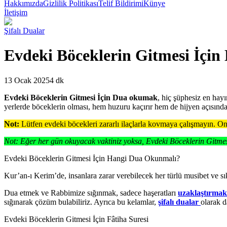
Hakkımızda
Gizlilik Politikası
Telif Bildirimi
Künye
İletişim
Şifalı Dualar
⁠⁠Evdeki Böceklerin Gitmesi İçin
13 Ocak 2025
4 dk
Evdeki Böceklerin Gitmesi İçin Dua okumak
, hiç şüphesiz en hayı
yerlerde böceklerin olması, hem huzuru kaçırır hem de hijyen açısınd
Not:
Lütfen evdeki böcekleri zararlı ilaçlarla kovmaya çalışmayın. On
Not: Eğer her gün okuyacak vaktiniz yoksa, ⁠⁠Evdeki Böceklerin Gitmes
Evdeki Böceklerin Gitmesi İçin Hangi Dua Okunmalı?
Kur’an-ı Kerim’de, insanlara zarar verebilecek her türlü musibet ve sı
Dua etmek ve Rabbimize sığınmak, sadece haşeratları
uzaklaştırmak
sığınarak çözüm bulabiliriz. Ayrıca bu kelamlar,
şifalı dualar
olarak d
Evdeki Böceklerin Gitmesi İçin Fâtiha Suresi