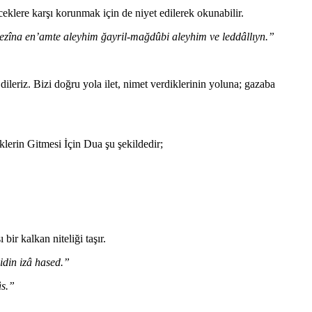
eklere karşı korunmak için de niyet edilerek okunabilir.
lezîna en’amte aleyhim ğayril-mağdûbi aleyhim ve leddâllıyn.”
riz. Bizi doğru yola ilet, nimet verdiklerinin yoluna; gazaba
lerin Gitmesi İçin Dua şu şekildedir;
bir kalkan niteliği taşır.
sidin izâ hased.”
âs.”