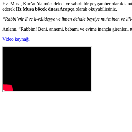
Hz. Musa, Kur’an’da mücadeleci ve sabırlı bir peygamber olarak tanıtıl
ederek
Hz Musa böcek duası Arapça
olarak okuyabilirsiniz,
“Rabbi’vfır lî ve li-vâlideyye ve limen dehale beytiye mu’minen ve li’
Anlamı, “Rabbim! Beni, annemi, babamı ve evime inançla girenleri, tü
Video kaynağı