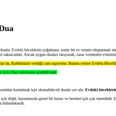
 Dua
rlısıdır. Evdeki böceklerin çoğalması, temiz bir ev ortamı oluşturmak is
an sakıncalıdır. Ancak uygun duaları okuyarak, zarar vermeden evlerimiz
lar da, Rabbimizin verdiği canı taşıyorlar. Bunun yerine ⁠⁠Evdeki Böcek
i İçin Dua videosunu açabilirsiniz.
kıntıdan kurtulmak için okunabilecek dualar yer alır.
Evdeki böceklerin
için değil, hayatımızda genel bir huzur ve bereket için çok önemlidir.
a bilinmektedir.