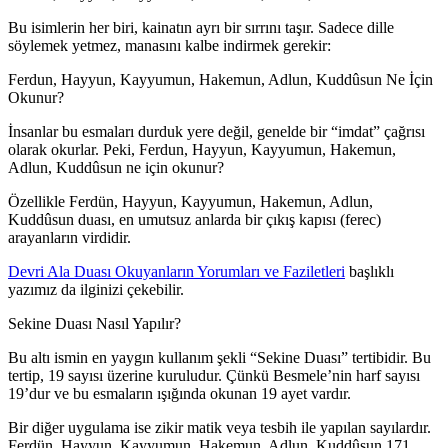
Bu isimlerin her biri, kainatın ayrı bir sırrını taşır. Sadece dille
söylemek yetmez, manasını kalbe indirmek gerekir:
Ferdun, Hayyun, Kayyumun, Hakemun, Adlun, Kuddûsun Ne İçin
Okunur?
İnsanlar bu esmaları durduk yere değil, genelde bir “imdat” çağrısı
olarak okurlar. Peki, Ferdun, Hayyun, Kayyumun, Hakemun,
Adlun, Kuddûsun ne için okunur?
Özellikle Ferdün, Hayyun, Kayyumun, Hakemun, Adlun,
Kuddûsun duası, en umutsuz anlarda bir çıkış kapısı (ferec)
arayanların virdidir.
Devri Ala Duası Okuyanların Yorumları ve Faziletleri
başlıklı
yazımız da ilginizi çekebilir.
Sekine Duası Nasıl Yapılır?
Bu altı ismin en yaygın kullanım şekli “Sekine Duası” tertibidir. Bu
tertip, 19 sayısı üzerine kuruludur. Çünkü Besmele’nin harf sayısı
19’dur ve bu esmaların ışığında okunan 19 ayet vardır.
Bir diğer uygulama ise zikir matik veya tesbih ile yapılan sayılardır.
Ferdün, Hayyun, Kayyumun, Hakemun, Adlun, Kuddûsun 171