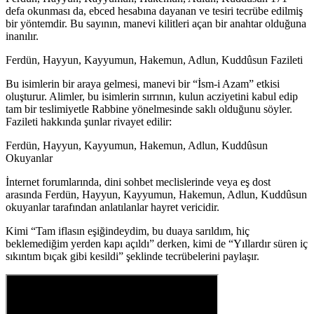
defa okunması da, ebced hesabına dayanan ve tesiri tecrübe edilmiş
bir yöntemdir. Bu sayının, manevi kilitleri açan bir anahtar olduğuna
inanılır.
Ferdün, Hayyun, Kayyumun, Hakemun, Adlun, Kuddûsun Fazileti
Bu isimlerin bir araya gelmesi, manevi bir “İsm-i Azam” etkisi
oluşturur. Alimler, bu isimlerin sırrının, kulun acziyetini kabul edip
tam bir teslimiyetle Rabbine yönelmesinde saklı olduğunu söyler.
Fazileti hakkında şunlar rivayet edilir:
Ferdün, Hayyun, Kayyumun, Hakemun, Adlun, Kuddûsun
Okuyanlar
İnternet forumlarında, dini sohbet meclislerinde veya eş dost
arasında Ferdün, Hayyun, Kayyumun, Hakemun, Adlun, Kuddûsun
okuyanlar tarafından anlatılanlar hayret vericidir.
Kimi “Tam iflasın eşiğindeydim, bu duaya sarıldım, hiç
beklemediğim yerden kapı açıldı” derken, kimi de “Yıllardır süren iç
sıkıntım bıçak gibi kesildi” şeklinde tecrübelerini paylaşır.