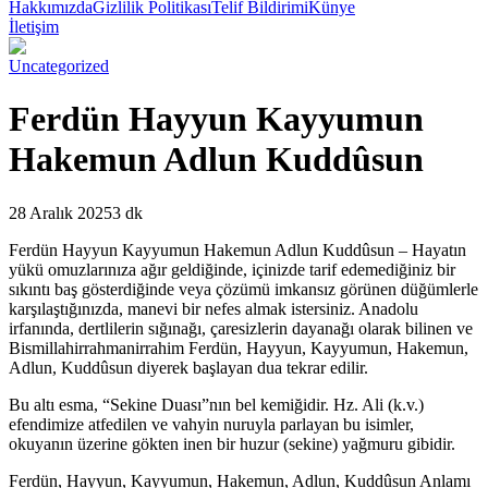
Hakkımızda
Gizlilik Politikası
Telif Bildirimi
Künye
İletişim
Uncategorized
Ferdün Hayyun Kayyumun
Hakemun Adlun Kuddûsun
28 Aralık 2025
3 dk
F
erdün Hayyun Kayyumun Hakemun Adlun Kuddûsun – Hayatın
yükü omuzlarınıza ağır geldiğinde, içinizde tarif edemediğiniz bir
sıkıntı baş gösterdiğinde veya çözümü imkansız görünen düğümlerle
karşılaştığınızda, manevi bir nefes almak istersiniz. Anadolu
irfanında, dertlilerin sığınağı, çaresizlerin dayanağı olarak bilinen ve
Bismillahirrahmanirrahim Ferdün, Hayyun, Kayyumun, Hakemun,
Adlun, Kuddûsun diyerek başlayan dua tekrar edilir.
Bu altı esma, “Sekine Duası”nın bel kemiğidir. Hz. Ali (k.v.)
efendimize atfedilen ve vahyin nuruyla parlayan bu isimler,
okuyanın üzerine gökten inen bir huzur (sekine) yağmuru gibidir.
Ferdün, Hayyun, Kayyumun, Hakemun, Adlun, Kuddûsun Anlamı