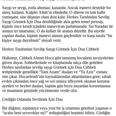
Saygı ve sevgi, zorla alınmaz; kazanılır. Ancak manevi destekle bu
süreç hızlanır. Kalpler Allah’ın elindedir; O dilerse en katı kalbi
yumuşatır, size düşman olanı dost kılar. Herkes Tarafından Sevilip
Saygı Görmek İçin Dua denildiğinde akla gelen temel prensip,
kişinin önce kendi içindeki maneviyatı parlatmasıdır. Siz Yaradan ile
aranızı iyi tutarsanız, O da kulları ile aranızı düzeltir. Bu niyetle
yapılan dualar, kişinin manevi alanını güçlendirir ve karşı tarafa “bu
kişiye saygı duyulmalı” sinyali verir.
Herkes Tarafından Sevilip Saygı Görmek İçin Dua Cübbeli
Halkımız, Cübbeli Ahmet Hoca gibi tanınmış hocaların tavsiyelerine
güven duyar. Sohbetlerinde ve kitaplarında sıkça dile getirilen
Herkes tarafından sevilip saygı Görmek için Dua Cübbeli
tertiplerinde genellikle “İsmi Azam” duaları ve “Ya Aziz” esması
öne çıkar. Hocaefendi’nin kaynaklarından aktarılanlara göre; sabah
evden çıkmadan önce sağ ve sol omuza üfleyerek okunan koruma
ayetleri ve heybet duaları, kişinin gün boyu nazardan korunmasına
ve insanların gözünde yücelmesine vesile olur.
Girdiğin Ortamda Sevilmek İçin Dua
Bir düğüne, toplantıya veya yeni bir iş ortamına girerken yaşanan o
“acaba beni sevecekler mi?” tedirginliğini hepimiz biliriz. Girdiğin