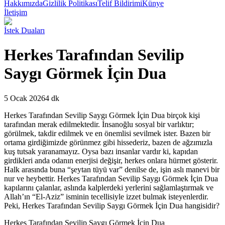
Hakkımızda
Gizlilik Politikası
Telif Bildirimi
Künye
İletişim
İstek Duaları
Herkes Tarafından Sevilip
Saygı Görmek İçin Dua
5 Ocak 2026
4 dk
H
erkes Tarafından Sevilip Saygı Görmek İçin Dua birçok kişi
tarafından merak edilmektedir. İnsanoğlu sosyal bir varlıktır;
görülmek, takdir edilmek ve en önemlisi sevilmek ister. Bazen bir
ortama girdiğimizde görünmez gibi hissederiz, bazen de ağzımızla
kuş tutsak yaranamayız. Oysa bazı insanlar vardır ki, kapıdan
girdikleri anda odanın enerjisi değişir, herkes onlara hürmet gösterir.
Halk arasında buna “şeytan tüyü var” denilse de, işin aslı manevi bir
nur ve heybettir. Herkes Tarafından Sevilip Saygı Görmek İçin Dua
kapılarını çalanlar, aslında kalplerdeki yerlerini sağlamlaştırmak ve
Allah’ın “El-Aziz” isminin tecellisiyle izzet bulmak isteyenlerdir.
Peki, Herkes Tarafından Sevilip Saygı Görmek İçin Dua hangisidir?
Herkes Tarafından Sevilip Saygı Görmek İçin Dua