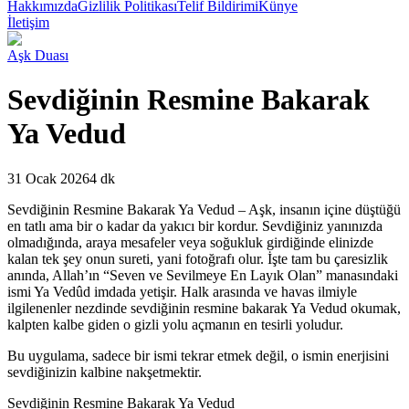
Hakkımızda
Gizlilik Politikası
Telif Bildirimi
Künye
İletişim
Aşk Duası
Sevdiğinin Resmine Bakarak
Ya Vedud
31 Ocak 2026
4 dk
S
evdiğinin Resmine Bakarak Ya Vedud – Aşk, insanın içine düştüğü
en tatlı ama bir o kadar da yakıcı bir kordur. Sevdiğiniz yanınızda
olmadığında, araya mesafeler veya soğukluk girdiğinde elinizde
kalan tek şey onun sureti, yani fotoğrafı olur. İşte tam bu çaresizlik
anında, Allah’ın “Seven ve Sevilmeye En Layık Olan” manasındaki
ismi Ya Vedûd imdada yetişir. Halk arasında ve havas ilmiyle
ilgilenenler nezdinde sevdiğinin resmine bakarak Ya Vedud okumak,
kalpten kalbe giden o gizli yolu açmanın en tesirli yoludur.
Bu uygulama, sadece bir ismi tekrar etmek değil, o ismin enerjisini
sevdiğinizin kalbine nakşetmektir.
Sevdiğinin Resmine Bakarak Ya Vedud