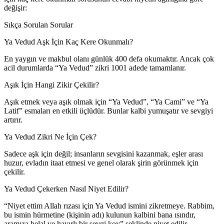
değişir:
Sıkça Sorulan Sorular
Ya Vedud Aşk İçin Kaç Kere Okunmalı?
En yaygın ve makbul olanı günlük 400 defa okumaktır. Ancak çok
acil durumlarda “Ya Vedud” zikri 1001 adede tamamlanır.
Aşık İçin Hangi Zikir Çekilir?
Aşık etmek veya aşık olmak için “Ya Vedud”, “Ya Cami” ve “Ya
Latif” esmaları en etkili üçlüdür. Bunlar kalbi yumuşatır ve sevgiyi
artırır.
Ya Vedud Zikri Ne İçin Çek?
Sadece aşk için değil; insanların sevgisini kazanmak, eşler arası
huzur, evladın itaat etmesi ve genel olarak şirin görünmek için
çekilir.
Ya Vedud Çekerken Nasıl Niyet Edilir?
“Niyet ettim Allah rızası için Ya Vedud ismini zikretmeye. Rabbim,
bu ismin hürmetine (kişinin adı) kulunun kalbini bana ısındır,
aramıza helal ve hayırlı bir sevgi koy” şeklinde niyet edilir.