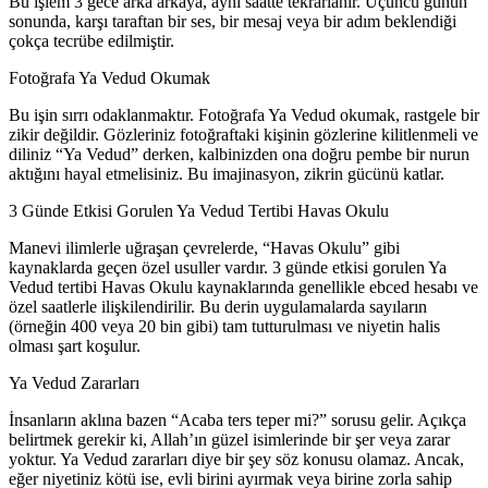
Bu işlem 3 gece arka arkaya, aynı saatte tekrarlanır. Üçüncü günün
sonunda, karşı taraftan bir ses, bir mesaj veya bir adım beklendiği
çokça tecrübe edilmiştir.
Fotoğrafa Ya Vedud Okumak
Bu işin sırrı odaklanmaktır. Fotoğrafa Ya Vedud okumak, rastgele bir
zikir değildir. Gözleriniz fotoğraftaki kişinin gözlerine kilitlenmeli ve
diliniz “Ya Vedud” derken, kalbinizden ona doğru pembe bir nurun
aktığını hayal etmelisiniz. Bu imajinasyon, zikrin gücünü katlar.
3 Günde Etkisi Gorulen Ya Vedud Tertibi Havas Okulu
Manevi ilimlerle uğraşan çevrelerde, “Havas Okulu” gibi
kaynaklarda geçen özel usuller vardır. 3 günde etkisi gorulen Ya
Vedud tertibi Havas Okulu kaynaklarında genellikle ebced hesabı ve
özel saatlerle ilişkilendirilir. Bu derin uygulamalarda sayıların
(örneğin 400 veya 20 bin gibi) tam tutturulması ve niyetin halis
olması şart koşulur.
Ya Vedud Zararları
İnsanların aklına bazen “Acaba ters teper mi?” sorusu gelir. Açıkça
belirtmek gerekir ki, Allah’ın güzel isimlerinde bir şer veya zarar
yoktur. Ya Vedud zararları diye bir şey söz konusu olamaz. Ancak,
eğer niyetiniz kötü ise, evli birini ayırmak veya birine zorla sahip