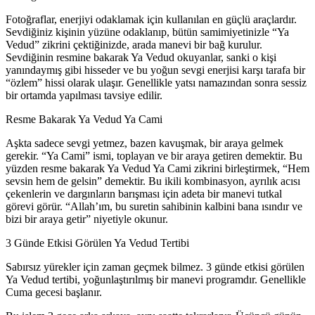
Fotoğraflar, enerjiyi odaklamak için kullanılan en güçlü araçlardır.
Sevdiğiniz kişinin yüzüne odaklanıp, bütün samimiyetinizle “Ya
Vedud” zikrini çektiğinizde, arada manevi bir bağ kurulur.
Sevdiğinin resmine bakarak Ya Vedud okuyanlar, sanki o kişi
yanındaymış gibi hisseder ve bu yoğun sevgi enerjisi karşı tarafa bir
“özlem” hissi olarak ulaşır. Genellikle yatsı namazından sonra sessiz
bir ortamda yapılması tavsiye edilir.
Resme Bakarak Ya Vedud Ya Cami
Aşkta sadece sevgi yetmez, bazen kavuşmak, bir araya gelmek
gerekir. “Ya Cami” ismi, toplayan ve bir araya getiren demektir. Bu
yüzden resme bakarak Ya Vedud Ya Cami zikrini birleştirmek, “Hem
sevsin hem de gelsin” demektir. Bu ikili kombinasyon, ayrılık acısı
çekenlerin ve dargınların barışması için adeta bir manevi tutkal
görevi görür. “Allah’ım, bu suretin sahibinin kalbini bana ısındır ve
bizi bir araya getir” niyetiyle okunur.
3 Günde Etkisi Görülen Ya Vedud Tertibi
Sabırsız yürekler için zaman geçmek bilmez. 3 günde etkisi görülen
Ya Vedud tertibi, yoğunlaştırılmış bir manevi programdır. Genellikle
Cuma gecesi başlanır.