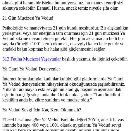
olmak gibi haram bir istekte bulunuyorsanız, bu manevi enerji sizi
sıkıntıya sokabilir. Esmaül Hüsna, ancak temiz niyetle şifa olur.
21 Gün Mucizesi Ya Vedud
Psikolojide ve maneviyatta 21 gün kuralı meşhurdur. Bir alışkanlığın
yerleşmesi veya bir enerjinin tam oturması için 21 gün mucizesi Ya
Vedud zikrine devam etmek gerekir. Her gün aksatmadan belli bir
sayıda (örneğin 1001 kere) okumak, o sevgiyi kalıcı hale getirir ve
aradaki bağın kopmaz bir halat gibi güçlenmesini sağlar.
313 Fatiha Mucizesi Yaşayanlar
başlıklı yazımız da ilginizi çekebilir.
Ya Cami Ya Vedud Deneyenler
İnternet forumlarında, kadınlar kulübü gibi platformlarda Ya Cami
Ya Vedud deneyenlerin hikayelerini okuduğunuzda şaşırabilirsiniz.
Yıllardır aramayan eski sevgilinin aradığı, boşanma aşamasındaki
eşlerin barıştığı sıkça anlatılır. Ortak nokta şudur: “Tam ümidimi
kestiğim anda bu zikre sarıldım ve mucize oldu.”
Ya Vedud Sevgi İçin Kaç Kere Okunmalı?
Ebced hesabına göre Ya Vedud isminin değeri 20’dir, ancak havas
ilminde bu sayı 400 veya 1001 olarak uygulanır. Ya Vedud sevgi
için kaç kere okunmalı sorusunun cevabı niyetin ağırlığına göre