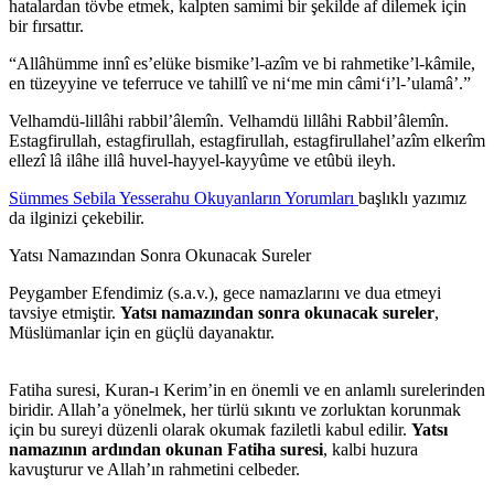
hatalardan tövbe etmek, kalpten samimi bir şekilde af dilemek için
bir fırsattır.
“Allâhümme innî es’elüke bismike’l-azîm ve bi rahmetike’l-kâmile,
en tüzeyyine ve teferruce ve tahillî ve ni‘me min câmi‘i’l-’ulamâ’.”
Velhamdü-lillâhi rabbil’âlemîn. Velhamdü lillâhi Rabbil’âlemîn.
Estagfirullah, estagfirullah, estagfirullah, estagfirullahel’azîm elkerîm
ellezî lâ ilâhe illâ huvel-hayyel-kayyûme ve etûbü ileyh.
Sümmes Sebila Yesserahu Okuyanların Yorumları
başlıklı yazımız
da ilginizi çekebilir.
Yatsı Namazından Sonra Okunacak Sureler
Peygamber Efendimiz (s.a.v.), gece namazlarını ve dua etmeyi
tavsiye etmiştir.
Yatsı namazından sonra okunacak sureler
,
Müslümanlar için en güçlü dayanaktır.
Fatiha suresi, Kuran-ı Kerim’in en önemli ve en anlamlı surelerinden
biridir. Allah’a yönelmek, her türlü sıkıntı ve zorluktan korunmak
için bu sureyi düzenli olarak okumak faziletli kabul edilir.
Yatsı
namazının ardından okunan Fatiha suresi
, kalbi huzura
kavuşturur ve Allah’ın rahmetini celbeder.