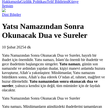
Hakkımızda
Gizlilik Politikası
Telif Bildirimi
Künye
İletişim
Dini Bilgiler
Yatsı Namazından Sonra
Okunacak Dua ve Sureler
10 Şubat 2025
4 dk
Y
atsı Namazından Sonra Okunacak Dua ve Sureler, hayırlı bir
ibadet için önemlidir. Yatsı namazı, İslam’da önemli bir ibadettir ve
gece ibadetinin başlangıcını simgeler.
Yatsı namazı
, günün son
namazıdır ve ardından yapılan dualar, kişiyi manevi anlamda huzura
kavuşturur, Allah’a yakınlaştırır. Müslümanlar, Yatsı namazını
bitirdikten sonra, Allah’a dua ederek O’ndan af, rahmet, mağfiret ve
huzur dilemelidir.
Yatsı namazından sonra okunacak dua ve
sureler
, yalnızca kendisi için değil, tüm müminler için de faydalı
olacaktır.
Yatsı Namazından Sonra Okunacak Dua ve Sureler
Yatsı namazı, Müslümanların gündüzdeki ibadetlerini tamamlayan