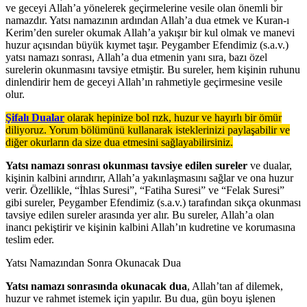
ve geceyi Allah’a yönelerek geçirmelerine vesile olan önemli bir
namazdır. Yatsı namazının ardından Allah’a dua etmek ve Kuran-ı
Kerim’den sureler okumak Allah’a yakışır bir kul olmak ve manevi
huzur açısından büyük kıymet taşır. Peygamber Efendimiz (s.a.v.)
yatsı namazı sonrası, Allah’a dua etmenin yanı sıra, bazı özel
surelerin okunmasını tavsiye etmiştir. Bu sureler, hem kişinin ruhunu
dinlendirir hem de geceyi Allah’ın rahmetiyle geçirmesine vesile
olur.
Şifalı Dualar
olarak hepinize bol rızk, huzur ve hayırlı bir ömür
diliyoruz. Yorum bölümünü kullanarak isteklerinizi paylaşabilir ve
diğer okurların da size dua etmesini sağlayabilirsiniz.
Yatsı namazı sonrası okunması tavsiye edilen sureler
ve dualar,
kişinin kalbini arındırır, Allah’a yakınlaşmasını sağlar ve ona huzur
verir. Özellikle, “İhlas Suresi”, “Fatiha Suresi” ve “Felak Suresi”
gibi sureler, Peygamber Efendimiz (s.a.v.) tarafından sıkça okunması
tavsiye edilen sureler arasında yer alır. Bu sureler, Allah’a olan
inancı pekiştirir ve kişinin kalbini Allah’ın kudretine ve korumasına
teslim eder.
Yatsı Namazından Sonra Okunacak Dua
Yatsı namazı sonrasında okunacak dua
, Allah’tan af dilemek,
huzur ve rahmet istemek için yapılır. Bu dua, gün boyu işlenen