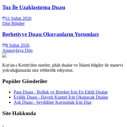
Tuz İle Uzaklaştırma Duası
11 Şubat 2026
Dini Bilgiler
Berhetiyye Duası Okuyanların Yorumları
8 Şubat 2026
Anasayfaya Dön
Kur'an-ı Kerim'den sureler, şifalı dualar ve İslami bilgiler ile manevi
yolculuğunuzda size rehberlik ediyoruz.
Popüler Gönderiler
Para Duası - Bolluk ve Bereket İçin En Etkili Dualar
Evlilik Duası - Hayırlı Kısmet İçin Okunacak Dualar
Aşk Duası - Sevdiğine Kavuşmak İçin Dua
Site Hakkında
google