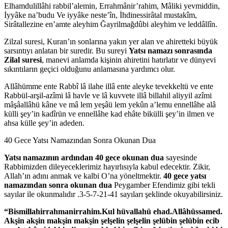
Elhamdulillâhi rabbil’alemin, Errahmânir’rahim, Mâliki yevmiddin,
İyyâke na’budu Ve iyyâke neste’în, İhdinessirâtal mustakîm,
Sirâtallezine en’amte aleyhim Ğayrilmağdûbi aleyhim ve leddâllîn.
Zilzal suresi, Kuran’ın sonlarına yakın yer alan ve ahiretteki büyük
sarsıntıyı anlatan bir suredir. Bu sureyi
Yatsı namazı sonrasında
Zilal suresi
, manevi anlamda kişinin ahiretini hatırlatır ve dünyevi
sıkıntıların geçici olduğunu anlamasına yardımcı olur.
Allâhümme ente Rabbî lâ ilahe illâ ente aleyke tevekkeltü ve ente
Rabbül-arşil-azîmi lâ havle ve lâ kuvvete illâ billahil aliyyil azîmi
mâşâallâhü kâne ve mâ lem yeşâü lem yekûn a’lemu ennellâhe alâ
külli şey’in kadîrün ve ennellâhe kad ehâte bikülli şey’in ilmen ve
ahsa külle şey’in adeden.
40 Gece Yatsı Namazından Sonra Okunan Dua
Yatsı namazının ardından 40 gece okunan dua
sayesinde
Rabbimizden dileyeceklerimiz hayırlısıyla kabul edecektir. Zikir,
Allah’ın adını anmak ve kalbi O’na yöneltmektir.
40 gece yatsı
namazından sonra okunan dua
Peygamber Efendimiz gibi tekli
sayılar ile okunmalıdır .3-5-7-21-41 sayıları şeklinde okuyabilirsiniz.
“Bismillahirrahmanirrahim.Kul hüvallahü ehad.Allâhüssamed.
Akşin akşin makşin makşin şelşelin şelşelin şelübin şelübin ecib