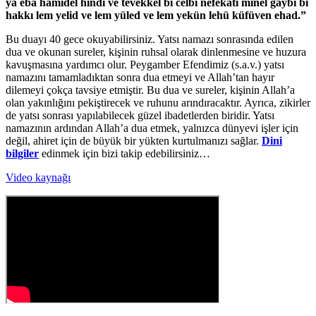
ya eba hâmidel hindi ve tevekkel bi celbi nefekati minel ğaybi bi
hakkı lem yelid ve lem yüled ve lem yekün lehü küfüven ehad.”
Bu duayı 40 gece okuyabilirsiniz. Yatsı namazı sonrasında edilen
dua ve okunan sureler, kişinin ruhsal olarak dinlenmesine ve huzura
kavuşmasına yardımcı olur. Peygamber Efendimiz (s.a.v.) yatsı
namazını tamamladıktan sonra dua etmeyi ve Allah’tan hayır
dilemeyi çokça tavsiye etmiştir. Bu dua ve sureler, kişinin Allah’a
olan yakınlığını pekiştirecek ve ruhunu arındıracaktır. Ayrıca, zikirler
de yatsı sonrası yapılabilecek güzel ibadetlerden biridir. Yatsı
namazının ardından Allah’a dua etmek, yalnızca dünyevi işler için
değil, ahiret için de büyük bir yükten kurtulmanızı sağlar.
Dini
bilgiler
edinmek için bizi takip edebilirsiniz…
Video kaynağı