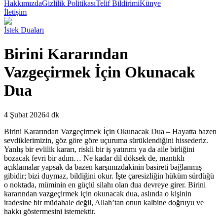
Hakkımızda
Gizlilik Politikası
Telif Bildirimi
Künye
İletişim
İstek Duaları
Birini Kararından
Vazgeçirmek İçin Okunacak
Dua
4 Şubat 2026
4 dk
B
irini Kararından Vazgeçirmek İçin Okunacak Dua – Hayatta bazen
sevdiklerimizin, göz göre göre uçuruma sürüklendiğini hissederiz.
Yanlış bir evlilik kararı, riskli bir iş yatırımı ya da aile birliğini
bozacak fevri bir adım… Ne kadar dil döksek de, mantıklı
açıklamalar yapsak da bazen karşımızdakinin basireti bağlanmış
gibidir; bizi duymaz, bildiğini okur. İşte çaresizliğin hüküm sürdüğü
o noktada, müminin en güçlü silahı olan dua devreye girer. Birini
kararından vazgeçirmek için okunacak dua, aslında o kişinin
iradesine bir müdahale değil, Allah’tan onun kalbine doğruyu ve
hakkı göstermesini istemektir.