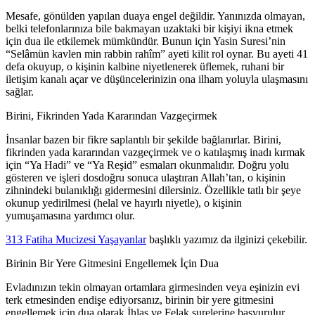
Mesafe, gönülden yapılan duaya engel değildir. Yanınızda olmayan,
belki telefonlarınıza bile bakmayan uzaktaki bir kişiyi ikna etmek
için dua ile etkilemek mümkündür. Bunun için Yasin Suresi’nin
“Selâmün kavlen min rabbin rahîm” ayeti kilit rol oynar. Bu ayeti 41
defa okuyup, o kişinin kalbine niyetlenerek üflemek, ruhani bir
iletişim kanalı açar ve düşüncelerinizin ona ilham yoluyla ulaşmasını
sağlar.
Birini, Fikrinden Yada Kararından Vazgeçirmek
İnsanlar bazen bir fikre saplantılı bir şekilde bağlanırlar. Birini,
fikrinden yada kararından vazgeçirmek ve o katılaşmış inadı kırmak
için “Ya Hadi” ve “Ya Reşid” esmaları okunmalıdır. Doğru yolu
gösteren ve işleri dosdoğru sonuca ulaştıran Allah’tan, o kişinin
zihnindeki bulanıklığı gidermesini dilersiniz. Özellikle tatlı bir şeye
okunup yedirilmesi (helal ve hayırlı niyetle), o kişinin
yumuşamasına yardımcı olur.
313 Fatiha Mucizesi Yaşayanlar
başlıklı yazımız da ilginizi çekebilir.
Birinin Bir Yere Gitmesini Engellemek İçin Dua
Evladınızın tekin olmayan ortamlara girmesinden veya eşinizin evi
terk etmesinden endişe ediyorsanız, birinin bir yere gitmesini
engellemek için dua olarak İhlas ve Felak surelerine başvurulur.