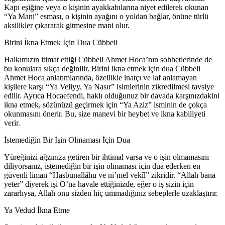
Kapı eşiğine veya o kişinin ayakkabılarına niyet edilerek okunan
“Ya Mani” esması, o kişinin ayağını o yoldan bağlar, önüne türlü
aksilikler çıkararak gitmesine mani olur.
Birini İkna Etmek İçin Dua Cübbeli
Halkımızın itimat ettiği Cübbeli Ahmet Hoca’nın sohbetlerinde de
bu konulara sıkça değinilir. Birini ikna etmek için dua Cübbeli
Ahmet Hoca anlatımlarında, özellikle inatçı ve laf anlamayan
kişilere karşı “Ya Veliyy, Ya Nasır” isimlerinin zikredilmesi tavsiye
edilir. Ayrıca Hocaefendi, haklı olduğunuz bir davada karşınızdakini
ikna etmek, sözünüzü geçirmek için “Ya Aziz” isminin de çokça
okunmasını önerir. Bu, size manevi bir heybet ve ikna kabiliyeti
verir.
İstemediğin Bir İşin Olmaması İçin Dua
Yüreğinizi ağzınıza getiren bir ihtimal varsa ve o işin olmamasını
diliyorsanız, istemediğin bir işin olmaması için dua ederken en
güvenli liman “Hasbunallâhu ve ni’mel vekîl” zikridir. “Allah bana
yeter” diyerek işi O’na havale ettiğinizde, eğer o iş sizin için
zararlıysa, Allah onu sizden hiç ummadığınız sebeplerle uzaklaştırır.
Ya Vedud İkna Etme