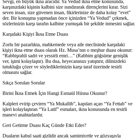
Sevgi, en büyük ikna aracıdır. Ya Vedud ikna etme konusunda,
karşınızdaki kişinin kalbini size ısındırarak dirençlerini kırar. Sizi
seven insan, size güvenen insan, fikirlerinize de daha kolay “evet”
der. Bir konuşma yapmadan önce içinizden “Ya Vedud” çekmek,
sözlerinizin karşı tarafın kalbine yumuşak bir şekilde inmesini sağlar.
Karşıdaki Kişiyi İkna Etme Duası
Zorlu bir pazarlıkta, mahkemede veya aile meclisinde karşıdaki
kişiyi ikna etme duası olarak Hz. Musa’nın o meşhur duası okunur:
“Rabbişrahli sadri ve yessirli emri…” (Rabbim göğsüme genişlik
ver, işimi kolaylaştır). Bu dua, heyecanınızı yatıştırır, dilinizdeki
tutukluğu çözer ve söylediklerinizin karşı taraf üzerinde tesirli
olmasını sağlar.
Sıkça Sorulan Sorular
Birini İkna Etmek İçin Hangi Esmaül Hüsna Okunur?
Kalpleri evirip çeviren “Ya Mukallib”, kapıları açan “Ya Fettah” ve
işleri kolaylaştıran “Ya Latif” esmaları, ikna konusunda en tesirli
manevi anahtarlardır.
Geri Getirme Duası Kaç Günde Etki Eder?
Duaların kabul saati gizlidir ancak samimiyetle ve gözyaşıyla