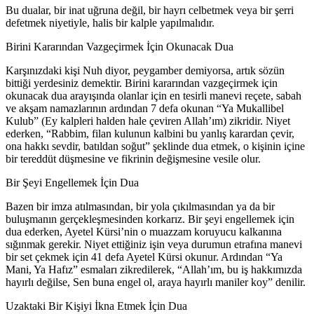
Bu dualar, bir inat uğruna değil, bir hayrı celbetmek veya bir şerri
defetmek niyetiyle, halis bir kalple yapılmalıdır.
Birini Kararından Vazgeçirmek İçin Okunacak Dua
Karşınızdaki kişi Nuh diyor, peygamber demiyorsa, artık sözün
bittiği yerdesiniz demektir. Birini kararından vazgeçirmek için
okunacak dua arayışında olanlar için en tesirli manevi reçete, sabah
ve akşam namazlarının ardından 7 defa okunan “Ya Mukallibel
Kulub” (Ey kalpleri halden hale çeviren Allah’ım) zikridir. Niyet
ederken, “Rabbim, filan kulunun kalbini bu yanlış karardan çevir,
ona hakkı sevdir, batıldan soğut” şeklinde dua etmek, o kişinin içine
bir tereddüt düşmesine ve fikrinin değişmesine vesile olur.
Bir Şeyi Engellemek İçin Dua
Bazen bir imza atılmasından, bir yola çıkılmasından ya da bir
buluşmanın gerçekleşmesinden korkarız. Bir şeyi engellemek için
dua ederken, Ayetel Kürsi’nin o muazzam koruyucu kalkanına
sığınmak gerekir. Niyet ettiğiniz işin veya durumun etrafına manevi
bir set çekmek için 41 defa Ayetel Kürsi okunur. Ardından “Ya
Mani, Ya Hafız” esmaları zikredilerek, “Allah’ım, bu iş hakkımızda
hayırlı değilse, Sen buna engel ol, araya hayırlı maniler koy” denilir.
Uzaktaki Bir Kişiyi İkna Etmek İçin Dua