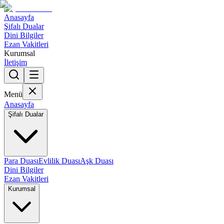
Anasayfa
Şifalı Dualar
Dini Bilgiler
Ezan Vakitleri
Kurumsal
İletişim
Menü
Anasayfa
Şifalı Dualar
Para Duası
Evlilik Duası
Aşk Duası
Dini Bilgiler
Ezan Vakitleri
Kurumsal