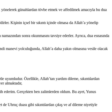
h’a yönelerek günahlardan tövbe etmek ve affedilmek amacıyla bu dua
ler. Kişinin içsel bir sıkıntı içinde olmasa da Allah’a yönelip
bah namazından sonra okunmasını tavsiye ederler. Ayrıca, dua esnasında
 kendi manevi yolculuğunda, Allah’a daha yakın olmasına vesile olacak
le uyumludur. Özellikle, Allah’tan yardım dileme, sıkıntılardan
yer almaktadır,
enzih ederim. Gerçekten ben zalimlerden oldum. Bu ayet, Yunus
e Uhruç duası gibi sıkıntılardan çıkış ve af dileme niyetiyle