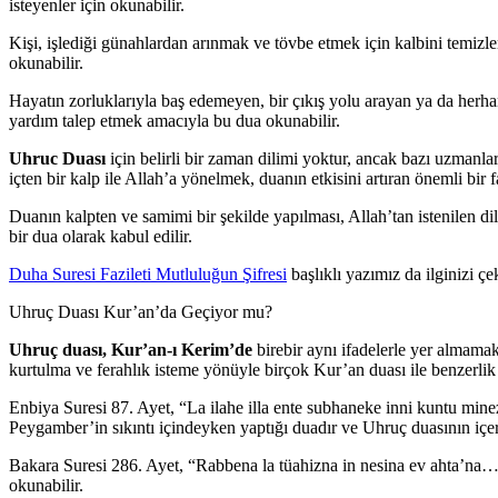
isteyenler için okunabilir.
Kişi, işlediği günahlardan arınmak ve tövbe etmek için kalbini temiz
okunabilir.
Hayatın zorluklarıyla baş edemeyen, bir çıkış yolu arayan ya da herhan
yardım talep etmek amacıyla bu dua okunabilir.
Uhruc Duası
için belirli bir zaman dilimi yoktur, ancak bazı uzmanla
içten bir kalp ile Allah’a yönelmek, duanın etkisini artıran önemli bir f
Duanın kalpten ve samimi bir şekilde yapılması, Allah’tan istenilen di
bir dua olarak kabul edilir.
Duha Suresi Fazileti Mutluluğun Şifresi
başlıklı yazımız da ilginizi çek
Uhruç Duası Kur’an’da Geçiyor mu?
Uhruç duası, Kur’an-ı Kerim’de
birebir aynı ifadelerle yer almama
kurtulma ve ferahlık isteme yönüyle birçok Kur’an duası ile benzerlik
Enbiya Suresi 87. Ayet, “La ilahe illa ente subhaneke inni kuntu min
Peygamber’in sıkıntı içindeyken yaptığı duadır ve Uhruç duasının içeri
Bakara Suresi 286. Ayet, “Rabbena la tüahizna in nesina ev ahta’na…”
okunabilir.