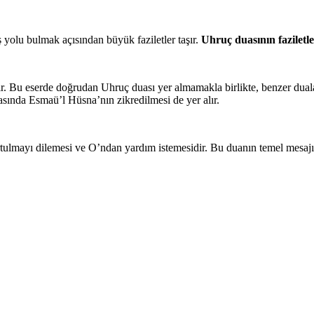
olu bulmak açısından büyük faziletler taşır.
Uhruç duasının faziletle
. Bu eserde doğrudan Uhruç duası yer almamakla birlikte, benzer dualar
rasında Esmaü’l Hüsna’nın zikredilmesi de yer alır.
urtulmayı dilemesi ve O’ndan yardım istemesidir. Bu duanın temel mesajı 