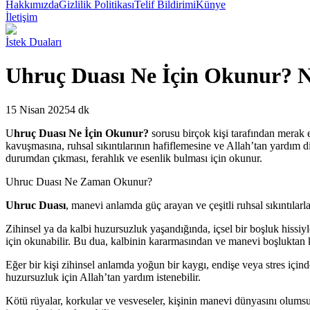
Hakkımızda
Gizlilik Politikası
Telif Bildirimi
Künye
İletişim
İstek Duaları
Uhruç Duası Ne İçin Okunur? 
15 Nisan 2025
4 dk
U
hruç Duası Ne İçin Okunur?
sorusu birçok kişi tarafından merak 
kavuşmasına, ruhsal sıkıntılarının hafiflemesine ve Allah’tan yardım d
durumdan çıkması, ferahlık ve esenlik bulması için okunur.
Uhruc Duası Ne Zaman Okunur?
Uhruc Duası
, manevi anlamda güç arayan ve çeşitli ruhsal sıkıntılarl
Zihinsel ya da kalbi huzursuzluk yaşandığında, içsel bir boşluk hissiy
için okunabilir. Bu dua, kalbinin kararmasından ve manevi boşluktan k
Eğer bir kişi zihinsel anlamda yoğun bir kaygı, endişe veya stres içind
huzursuzluk için Allah’tan yardım istenebilir.
Kötü rüyalar, korkular ve vesveseler, kişinin manevi dünyasını olums