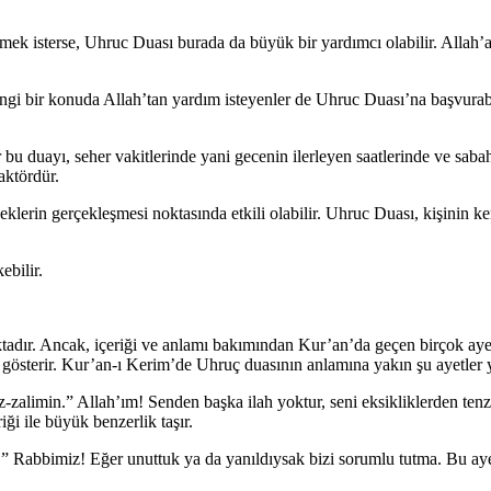
lemek isterse, Uhruc Duası burada da büyük bir yardımcı olabilir. Alla
gi bir konuda Allah’tan yardım isteyenler de Uhruc Duası’na başvurabilir
r bu duayı, seher vakitlerinde yani gecenin ilerleyen saatlerinde ve sa
aktördür.
leklerin gerçekleşmesi noktasında etkili olabilir. Uhruc Duası, kişinin
ebilir.
ktadır. Ancak, içeriği ve anlamı bakımından Kur’an’da geçen birçok ayet
 gösterir. Kur’an-ı Kerim’de Uhruç duasının anlamına yakın şu ayetler 
ez-zalimin.” Allah’ım! Senden başka ilah yoktur, seni eksikliklerden t
ği ile büyük benzerlik taşır.
 Rabbimiz! Eğer unuttuk ya da yanıldıysak bizi sorumlu tutma. Bu ayet d