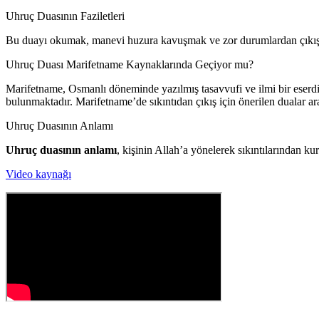
Uhruç Duasının Faziletleri
Bu duayı okumak, manevi huzura kavuşmak ve zor durumlardan çıkış y
Uhruç Duası Marifetname Kaynaklarında Geçiyor mu?
Marifetname, Osmanlı döneminde yazılmış tasavvufi ve ilmi bir eserdir
bulunmaktadır. Marifetname’de sıkıntıdan çıkış için önerilen dualar a
Uhruç Duasının Anlamı
Uhruç duasının anlamı
, kişinin Allah’a yönelerek sıkıntılarından k
Video kaynağı