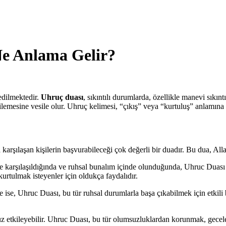
Ne Anlama Gelir?
edilmektedir.
Uhruç duası
, sıkıntılı durumlarda, özellikle manevi sıkın
ilemesine vesile olur. Uhruç kelimesi, “çıkış” veya “kurtuluş” anlamına
a karşılaşan kişilerin başvurabileceği çok değerli bir duadır. Bu dua, Al
le karşılaşıldığında ve ruhsal bunalım içinde olunduğunda, Uhruc Duası 
urtulmak isteyenler için oldukça faydalıdır.
e ise, Uhruc Duası, bu tür ruhsal durumlarla başa çıkabilmek için etkili 
uz etkileyebilir. Uhruc Duası, bu tür olumsuzluklardan korunmak, gecel